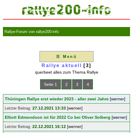
Rallye-Forum von rallye200-info
☰ Menü
Rallye aktuell
[3]
querbeet alles zum Thema Rallye
Seite 1
2
3
4
Thüringen Rallye erst wieder 2023 - aller zwei Jahre
[werner]
27.12.2021 13:33
[werner]
Elliott Edmondson ist für 2022 Co bei Oliver Solberg
[werner]
22.12.2021 16:12
[werner]