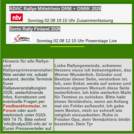
ADAC Rallye Mittelrhein DRM + ONRK 2026
Sonntag 02.08 19:15 Uhr Zusammenfassung
Secto Rally Finland 2026
Sonntag 02.08 12:15 Uhr Powerstage Live
Hinweis für alle Rallye-
und
Liebe Rallyegemeinde, schweren
Rallyesprintveranstalter:
Herzens muss ich bekanntgeben, das
Bitte sendet mir, sobald
Werner Wunderlich, Gründer und
bekannt, den/die Termin/e
Besitzer dieser Seite, verstorben ist.
Eurer
Ich, sein Enkel, werde auf seinen und
Rallyeveranstaltung/en
meinem eigenen Wunsch diese Seite
2026, weiterführende
weiterführen. Ich bitte weiterhin Mails
Infos, Korrekturen und
für Termine zu schicken. Bitte habt
eventuelle Fragen per
etwas Verständnis, wenn am Anfang
Feedbackformular
, im
mal ein Fehler auftaucht. Ich gebe
Forum
oder auch
mein Bestes, mich so schnell wie
telefonisch unter 0163-
möglich einzuarbeiten. Ruhe in
989 74 75. Bitte nehmt
Frieden Opa, dein Vermächtnis bleibt
'info@rallye200-info.de' in
bestehen. Dein Tyr
Euren Presseverteiler auf.