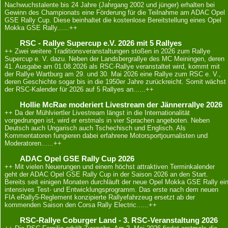
Nachwuchstalente bis 24 Jahre (Jahrgang 2002 und jünger) erhalten bei
Gewinn des Championats eine Förderung für die Teilnahme am ADAC Opel
GSE Rally Cup. Diese beinhaltet die kostenlose Bereitstellung eines Opel
Mokka GSE Rally......++
RSC - Rallye Supercup e.V. 2026 mit 5 Rallyes
++ Zwei weitere Traditionsveranstaltungen stoßen in 2026 zum Rallye
Supercup e. V. dazu. Neben der Landsbergrallye des MC Meiningen, deren
41. Ausgabe am 01.08.2026 als RSC‐Rallye veranstaltet wird, kommt mit
der Rallye Wartburg am 29. und 30. Mai 2026 eine Rallye zum RSC e. V.,
deren Geschichte sogar bis in die 1950er Jahre zurückreicht. Somit wächst
der RSC‐Kalender für 2026 auf 5 Rallyes an......++
Hollie McRae moderiert Livestream der Jännerrallye 2026
++ Da der Mühlviertler Livestream längst in die Internationalität
vorgedrungen ist, wird er erstmals in vier Sprachen angeboten. Neben
Deutsch auch Ungarisch auch Tschechisch und Englisch. Als
Kommentatoren fungieren dabei erfahrene Motorsportjournalisten und
Moderatoren......++
ADAC Opel GSE Rally Cup 2026
++ Mit vielen Neuerungen und einem höchst attraktiven Terminkalender
geht der ADAC Opel GSE Rally Cup in der Saison 2026 an den Start.
Bereits seit einigen Monaten durchläuft der neue Opel Mokka GSE Rally ei
intensives Test- und Entwicklungsprogramm. Das erste nach dem neuen
FIA eRally5-Reglement konzipierte Rallyefahrzeug ersetzt ab der
kommenden Saison den Corsa Rally Electric......++
RSC‐Rallye Coburger Land - 3. RSC‐Veranstaltung 2026