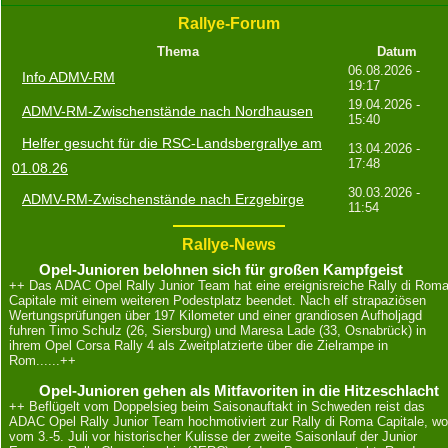
Rallye-Forum
Thema
Datum
06.08.2026 -
Info ADMV-RM
19:17
19.04.2026 -
ADMV-RM-Zwischenstände nach Nordhausen
15:40
Helfer gesucht für die RSC-Landsbergrallye am
13.04.2026 -
17:48
01.08.26
30.03.2026 -
ADMV-RM-Zwischenstände nach Erzgebirge
11:54
Rallye-News
Opel-Junioren belohnen sich für großen Kampfgeist
++ Das ADAC Opel Rally Junior Team hat eine ereignisreiche Rally di Rom
Capitale mit einem weiteren Podestplatz beendet. Nach elf strapaziösen
Wertungsprüfungen über 197 Kilometer und einer grandiosen Aufholjagd
fuhren Timo Schulz (26, Siersburg) und Maresa Lade (33, Osnabrück) in
ihrem Opel Corsa Rally 4 als Zweitplatzierte über die Zielrampe in
Rom......++
Opel-Junioren gehen als Mitfavoriten in die Hitzeschlacht
++ Beflügelt vom Doppelsieg beim Saisonauftakt in Schweden reist das
ADAC Opel Rally Junior Team hochmotiviert zur Rally di Roma Capitale, wo
vom 3.-5. Juli vor historischer Kulisse der zweite Saisonlauf der Junior