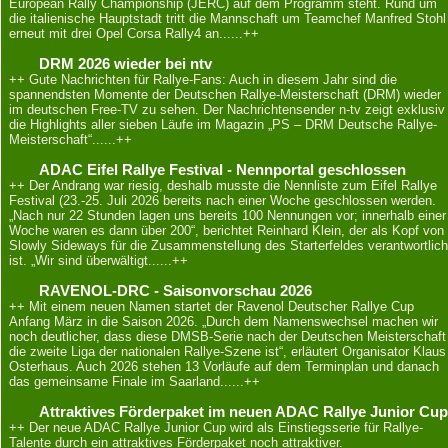
European Rally Championship (JERC) auf dem Programm steht. Rund um
die italienische Hauptstadt tritt die Mannschaft um Teamchef Manfred Stohl
erneut mit drei Opel Corsa Rally4 an......++
DRM 2026 wieder bei ntv
++ Gute Nachrichten für Rallye-Fans: Auch in diesem Jahr sind die
spannendsten Momente der Deutschen Rallye-Meisterschaft (DRM) wieder
im deutschen Free-TV zu sehen. Der Nachrichtensender n-tv zeigt exklusiv
die Highlights aller sieben Läufe im Magazin „PS – DRM Deutsche Rallye-
Meisterschaft“......++
ADAC Eifel Rallye Festival - Nennportal geschlossen
++ Der Andrang war riesig, deshalb musste die Nennliste zum Eifel Rallye
Festival (23.-25. Juli 2026 bereits nach einer Woche geschlossen werden.
„Nach nur 22 Stunden lagen uns bereits 100 Nennungen vor; innerhalb einer
Woche waren es dann über 200“, berichtet Reinhard Klein, der als Kopf von
Slowly Sideways für die Zusammenstellung des Starterfeldes verantwortlich
ist. „Wir sind überwältigt......++
RAVENOL-DRC - Saisonvorschau 2026
++ Mit einem neuen Namen startet der Ravenol Deutscher Rallye Cup
Anfang März in die Saison 2026. „Durch dem Namenswechsel machen wir
noch deutlicher, dass diese DMSB-Serie nach der Deutschen Meisterschaft
die zweite Liga der nationalen Rallye-Szene ist“, erläutert Organisator Klaus
Osterhaus. Auch 2026 stehen 13 Vorläufe auf dem Terminplan und danach
das gemeinsame Finale im Saarland......++
Attraktives Förderpaket im neuen ADAC Rallye Junior Cup
++ Der neue ADAC Rallye Junior Cup wird als Einstiegsserie für Rallye-
Talente durch ein attraktives Förderpaket noch attraktiver.