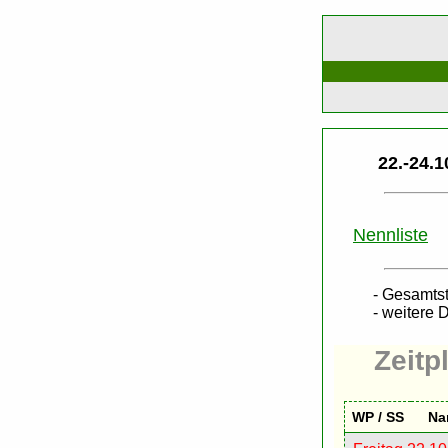
22.-24.1
Nennliste
- Gesamts
- weitere 
Zeitp
WP / SS
Na