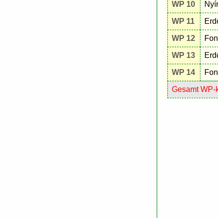
WP 10
Nyí
WP 11
Erd
WP 12
Fon
WP 13
Erd
WP 14
Fon
Gesamt WP-km