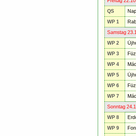
Freitag 22.1
QS
Nap
WP 1
Rab
Samstag 23.
WP 2
Újh
WP 3
Füz
WP 4
Mád
WP 5
Újh
WP 6
Füz
WP 7
Mád
Sonntag 24.
WP 8
Erd
WP 9
Fon