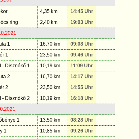
0.2021
kor
4,35 km
14:45 Uhr
ócsiring
2,40 km
19:03 Uhr
10.2021
uta 1
16,70 km
09:08 Uhr
ér 1
23,50 km
09:46 Uhr
 - Disznókő 1
10,19 km
11:09 Uhr
uta 2
16,70 km
14:17 Uhr
ér 2
23,50 km
14:55 Uhr
 - Disznókő 2
10,19 km
16:18 Uhr
10.2021
őbénye 1
13,50 km
08:28 Uhr
y 1
10,85 km
09:26 Uhr