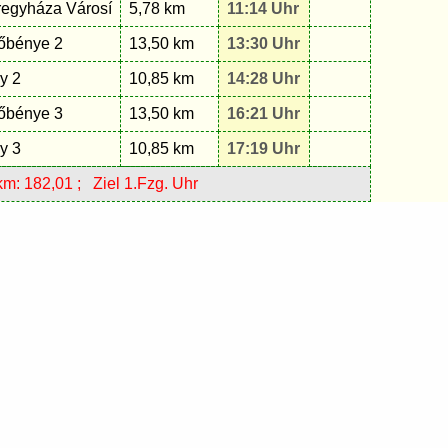
regyháza Városí
5,78 km
11:14 Uhr
őbénye 2
13,50 km
13:30 Uhr
y 2
10,85 km
14:28 Uhr
őbénye 3
13,50 km
16:21 Uhr
y 3
10,85 km
17:19 Uhr
: 182,01 ; Ziel 1.Fzg. Uhr