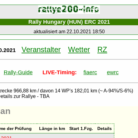
Rally Hungary (HUN) ERC 2021
aktualisiert am 22.10.2021 18:50
Veranstalter
Wetter
RZ
0.2021
Rally-Guide
LIVE-Timing:
fiaerc
ewrc
trecke 966,88 km / davon 14 WP's 182,01 km (~ A-94%/S-6%)
Details zur Rallye - TBA
lan
me der Prüfung
Länge in km
Start 1.Fzg.
Details