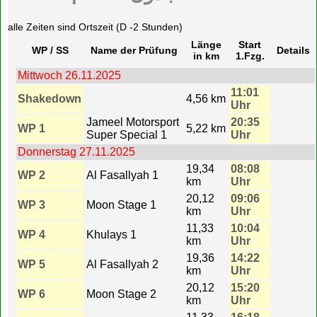
alle Zeiten sind Ortszeit (D -2 Stunden)
Länge
Start
WP / SS
Name der Prüfung
Details
in km
1.Fzg.
Mittwoch 26.11.2025
11:01
Shakedown
4,56 km
Uhr
Jameel Motorsport
20:35
WP 1
5,22 km
Super Special 1
Uhr
Donnerstag 27.11.2025
19,34
08:08
WP 2
Al Fasallyah 1
km
Uhr
20,12
09:06
WP 3
Moon Stage 1
km
Uhr
11,33
10:04
WP 4
Khulays 1
km
Uhr
19,36
14:22
WP 5
Al Fasallyah 2
km
Uhr
20,12
15:20
WP 6
Moon Stage 2
km
Uhr