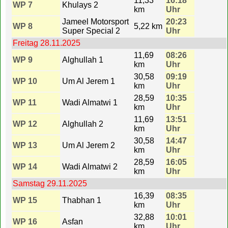
11,33
16:18
WP 7
Khulays 2
km
Uhr
Jameel Motorsport
20:23
WP 8
5,22 km
Super Special 2
Uhr
Freitag 28.11.2025
11,69
08:26
WP 9
Alghullah 1
km
Uhr
30,58
09:19
WP 10
Um Al Jerem 1
km
Uhr
28,59
10:35
WP 11
Wadi Almatwi 1
km
Uhr
11,69
13:51
WP 12
Alghullah 2
km
Uhr
30,58
14:47
WP 13
Um Al Jerem 2
km
Uhr
28,59
16:05
WP 14
Wadi Almatwi 2
km
Uhr
Samstag 29.11.2025
16,39
08:35
WP 15
Thabhan 1
km
Uhr
32,88
10:01
WP 16
Asfan
km
Uhr