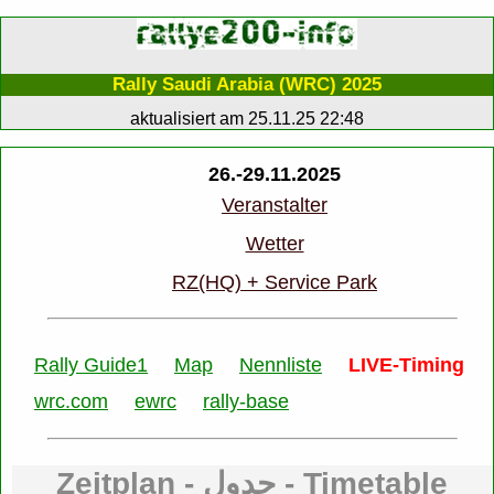
Rally Saudi Arabia (WRC) 2025
aktualisiert am 25.11.25 22:48
26.-29.11.2025
Veranstalter
Wetter
RZ(HQ) + Service Park
Rally Guide1
Map
Nennliste
LIVE-Timing
wrc.com
ewrc
rally-base
Zeitplan - جدول - Timetable