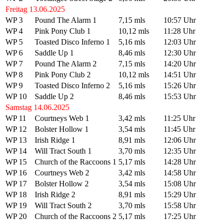
Freitag 13.06.2025
WP 3
Pound The Alarm 1
7,15 mls
10:57 Uhr
WP 4
Pink Pony Club 1
10,12 mls
11:28 Uhr
WP 5
Toasted Disco Inferno 1
5,16 mls
12:03 Uhr
WP 6
Saddle Up 1
8,46 mls
12:30 Uhr
WP 7
Pound The Alarm 2
7,15 mls
14:20 Uhr
WP 8
Pink Pony Club 2
10,12 mls
14:51 Uhr
WP 9
Toasted Disco Inferno 2
5,16 mls
15:26 Uhr
WP 10
Saddle Up 2
8,46 mls
15:53 Uhr
Samstag 14.06.2025
WP 11
Courtneys Web 1
3,42 mls
11:25 Uhr
WP 12
Bolster Hollow 1
3,54 mls
11:45 Uhr
WP 13
Irish Ridge 1
8,91 mls
12:06 Uhr
WP 14
Will Tract South 1
3,70 mls
12:35 Uhr
WP 15
Church of the Raccoons 1
5,17 mls
14:28 Uhr
WP 16
Courtneys Web 2
3,42 mls
14:58 Uhr
WP 17
Bolster Hollow 2
3,54 mls
15:08 Uhr
WP 18
Irish Ridge 2
8,91 mls
15:29 Uhr
WP 19
Will Tract South 2
3,70 mls
15:58 Uhr
WP 20
Church of the Raccoons 2
5,17 mls
17:25 Uhr