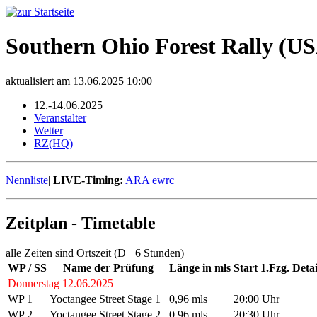
Southern Ohio Forest Rally (U
aktualisiert am 13.06.2025 10:00
12.-14.06.2025
Veranstalter
Wetter
RZ(HQ)
Nennliste
|
LIVE-Timing:
ARA
ewrc
Zeitplan - Timetable
alle Zeiten sind Ortszeit (D +6 Stunden)
WP / SS
Name der Prüfung
Länge in mls
Start 1.Fzg.
Detai
Donnerstag 12.06.2025
WP 1
Yoctangee Street Stage 1
0,96 mls
20:00 Uhr
WP 2
Yoctangee Street Stage 2
0,96 mls
20:30 Uhr