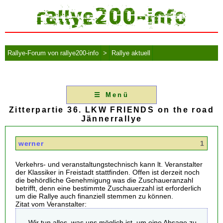
Rallye-Forum von rallye200-info
>
Rallye aktuell
☰ Menü
Zitterpartie 36. LKW FRIENDS on the road
Jännerrallye
werner
1
Verkehrs- und veranstaltungstechnisch kann lt. Veranstalter
der Klassiker in Freistadt stattfinden. Offen ist derzeit noch
die behördliche Genehmigung was die Zuschaueranzahl
betrifft, denn eine bestimmte Zuschauerzahl ist erforderlich
um die Rallye auch finanziell stemmen zu können.
Zitat vom Veranstalter:
„Wir tun alles, was uns möglich ist, um eine Absage zu